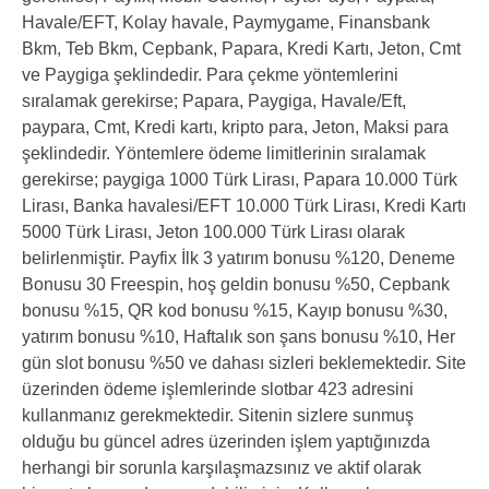
Havale/EFT, Kolay havale, Paymygame, Finansbank
Bkm, Teb Bkm, Cepbank, Papara, Kredi Kartı, Jeton, Cmt
ve Paygiga şeklindedir. Para çekme yöntemlerini
sıralamak gerekirse; Papara, Paygiga, Havale/Eft,
paypara, Cmt, Kredi kartı, kripto para, Jeton, Maksi para
şeklindedir. Yöntemlere ödeme limitlerinin sıralamak
gerekirse; paygiga 1000 Türk Lirası, Papara 10.000 Türk
Lirası, Banka havalesi/EFT 10.000 Türk Lirası, Kredi Kartı
5000 Türk Lirası, Jeton 100.000 Türk Lirası olarak
belirlenmiştir. Payfix İlk 3 yatırım bonusu %120, Deneme
Bonusu 30 Freespin, hoş geldin bonusu %50, Cepbank
bonusu %15, QR kod bonusu %15, Kayıp bonusu %30,
yatırım bonusu %10, Haftalık son şans bonusu %10, Her
gün slot bonusu %50 ve dahası sizleri beklemektedir. Site
üzerinden ödeme işlemlerinde slotbar 423 adresini
kullanmanız gerekmektedir. Sitenin sizlere sunmuş
olduğu bu güncel adres üzerinden işlem yaptığınızda
herhangi bir sorunla karşılaşmazsınız ve aktif olarak