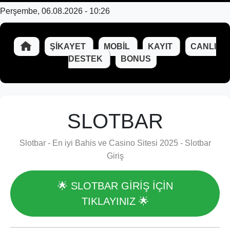
Perşembe, 06.08.2026 - 10:26
ŞIKAYET
MOBIL
KAYIT
CANLI
DESTEK
BONUS
SLOTBAR
Slotbar - En iyi Bahis ve Casino Sitesi 2025 - Slotbar
Giriş
🌟 SLOTBAR GİRİŞ İÇİN
TIKLAYINIZ 🌟