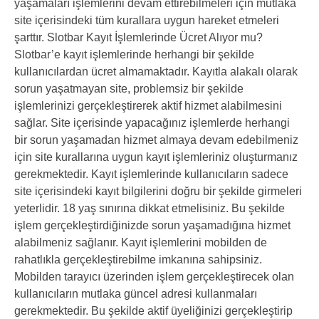
yaşamaları işlemlerini devam ettirebilmeleri için mutlaka
site içerisindeki tüm kurallara uygun hareket etmeleri
şarttır. Slotbar Kayıt İşlemlerinde Ücret Alıyor mu?
Slotbar’e kayıt işlemlerinde herhangi bir şekilde
kullanıcılardan ücret almamaktadır. Kayıtla alakalı olarak
sorun yaşatmayan site, problemsiz bir şekilde
işlemlerinizi gerçekleştirerek aktif hizmet alabilmesini
sağlar. Site içerisinde yapacağınız işlemlerde herhangi
bir sorun yaşamadan hizmet almaya devam edebilmeniz
için site kurallarına uygun kayıt işlemleriniz oluşturmanız
gerekmektedir. Kayıt işlemlerinde kullanıcıların sadece
site içerisindeki kayıt bilgilerini doğru bir şekilde girmeleri
yeterlidir. 18 yaş sınırına dikkat etmelisiniz. Bu şekilde
işlem gerçekleştirdiğinizde sorun yaşamadığına hizmet
alabilmeniz sağlanır. Kayıt işlemlerini mobilden de
rahatlıkla gerçekleştirebilme imkanına sahipsiniz.
Mobilden tarayıcı üzerinden işlem gerçekleştirecek olan
kullanıcıların mutlaka güncel adresi kullanmaları
gerekmektedir. Bu şekilde aktif üyeliğinizi gerçekleştirip