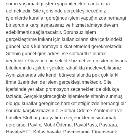
sorun yaşamadığı işlem yapabilecekleri anlamına
gelmektedir. Site içerisinde gerçekleştireceğiniz
işlemlerde kurallar gereğince işlem yaptığınızda herhangi
bir sorunla karşılaşmazsınız ve hizmet almaya devam
edebilmeniz sağlanacaktır. Sorunsuz işlem
gerçekleştirme imkanı için kullanıcıların site içerisindeki
güncel hadis kullanmaya dikkat etmeleri gerekmektedir.
Sitenin güncel giriş adresi ise slotbar467 olarak
verilmiştir. Güvenilir bir şekilde hizmet veren sitenin lisans
bilgilerini de açık bir şekilde rahatlıkla inceleyebilirsiniz.
Aynı zamanda site kendi bünyesi altında pek çok farklı
firma üzerinden de işlem gerçekleştirmektedir. Site
içerisinde yer alan promosyon seçenekleri de oldukça
fazladır. Gerçekleştireceğiniz işlemlerde sitenin sunmuş
olduğu kurallar gereğince hareket ettiğinizde herhangi bir
sorunla karşılaşmazsınız. Slotbar Ödeme Yöntemleri ve
Limitler Slotbar para yatırma seçeneklerini sıralamak
gerekirse; Payfix, Mobil Ödeme, PaytoPays, Paypara,
Havale/EFT, Kolay havale, Paymygame, Finansbank