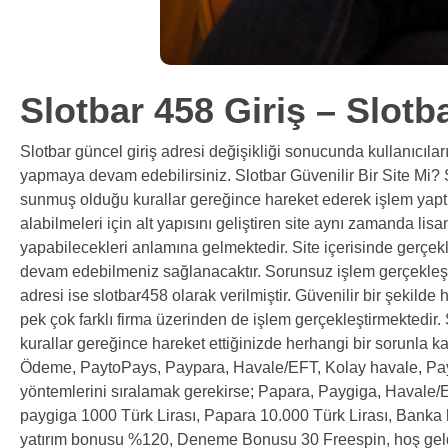
Slotbar 458 Giriş – Slot
Slotbar güncel giriş adresi değişikliği sonucunda kullanıcıları
yapmaya devam edebilirsiniz. Slotbar Güvenilir Bir Site Mi? S
sunmuş olduğu kurallar gereğince hareket ederek işlem yaptığ
alabilmeleri için alt yapısını geliştiren site aynı zamanda lis
yapabilecekleri anlamına gelmektedir. Site içerisinde gerçek
devam edebilmeniz sağlanacaktır. Sorunsuz işlem gerçekleştir
adresi ise slotbar458 olarak verilmiştir. Güvenilir bir şekilde 
pek çok farklı firma üzerinden de işlem gerçekleştirmektedir
kurallar gereğince hareket ettiğinizde herhangi bir sorunla k
Ödeme, PaytoPays, Paypara, Havale/EFT, Kolay havale, Pay
yöntemlerini sıralamak gerekirse; Papara, Paygiga, Havale/Eft
paygiga 1000 Türk Lirası, Papara 10.000 Türk Lirası, Banka ha
yatırım bonusu %120, Deneme Bonusu 30 Freespin, hoş gel