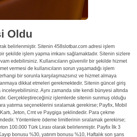
si Oldu
arak belirlenmiştir. Sitenin 458slotbar.com adresi işlem
 bir şekilde işlem yapma imkanı sağlamaktadır. Sitenin sizlere
 edebilirsiniz. Kullanıcıların güvenilir bir şekilde hizmet
 hizmet vermesi de kullanıcıların sorun yaşamadığı işlem
herhangi bir sorunla karşılaşmazsınız ve hizmet almaya
lanmaya dikkat etmeleri gerekmektedir. Sitenin güncel giriş
kla inceleyebilirsiniz. Aynı zamanda site kendi bünyesi altında
adır. Gerçekleştireceğiniz işlemlerde sitenin sunmuş olduğu
ara yatırma seçeneklerini sıralamak gerekirse; Payfix, Mobil
rtı, Jeton, Cmt ve Paygiga şeklindedir. Para çekme
indedir. Yöntemlere ödeme limitlerinin sıralamak gerekirse;
n 100.000 Türk Lirası olarak belirlenmiştir. Payfix İlk 3
yıp bonusu %30, yatırım bonusu %10, Haftalık son şans