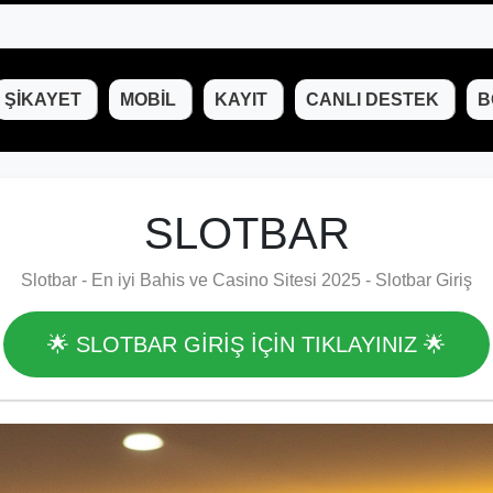
ŞIKAYET
MOBIL
KAYIT
CANLI DESTEK
B
SLOTBAR
Slotbar - En iyi Bahis ve Casino Sitesi 2025 - Slotbar Giriş
🌟 SLOTBAR GİRİŞ İÇİN TIKLAYINIZ 🌟